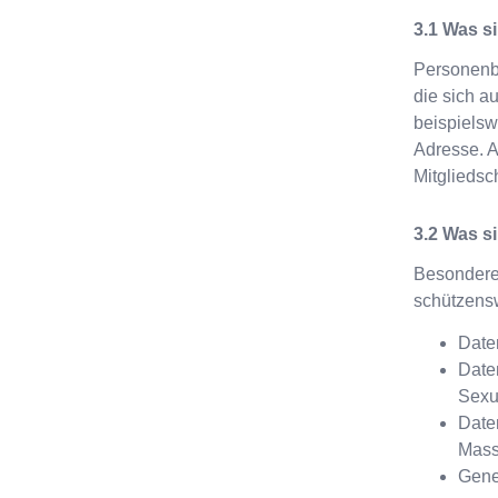
Was s
Personenb
die sich a
beispielsw
Adresse. A
Mitglieds
Was s
Besondere
schützensw
Daten
Date
Sexu
Date
Mass
Genet