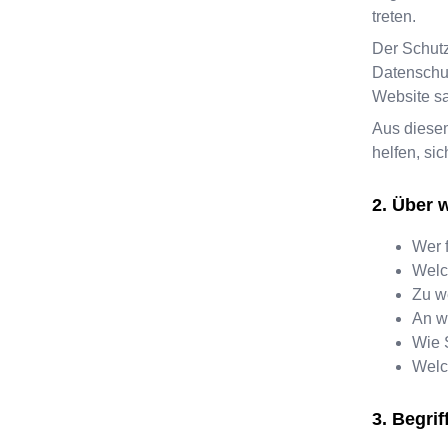
treten.
Der Schutz
Datenschut
Website s
Aus diese
helfen, si
Über w
Wer f
Welc
Zu w
An w
Wie 
Welc
Begrif