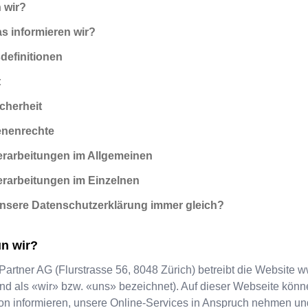
 wir?
as informieren wir?
sdefinitionen
t
icherheit
fenenrechte
erarbeitungen im Allgemeinen
erarbeitungen im Einzelnen
 unsere Datenschutzerklärung immer gleich?
n wir?
 Partner AG
(
Flurstrasse 56
,
8048
Zürich
) betreibt die Website
w
nd als «wir» bzw. «uns» bezeichnet). Auf dieser Webseite könn
on informieren, unsere Online-Services in Anspruch nehmen und