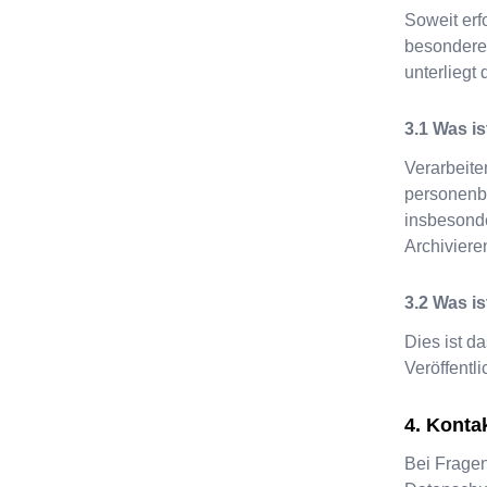
Soweit erf
besondere
unterliegt 
Was is
Verarbeite
personenb
insbesond
Archivier
Was i
Dies ist 
Veröffentl
Konta
Bei Fragen