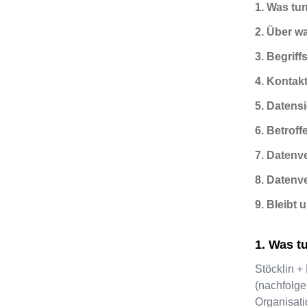
1. Was tun
2. Über w
3. Begriff
4. Kontak
5. Datens
6. Betrof
7. Datenv
8. Datenv
9. Bleibt
Was tu
Stöcklin +
(nachfolge
Organisati