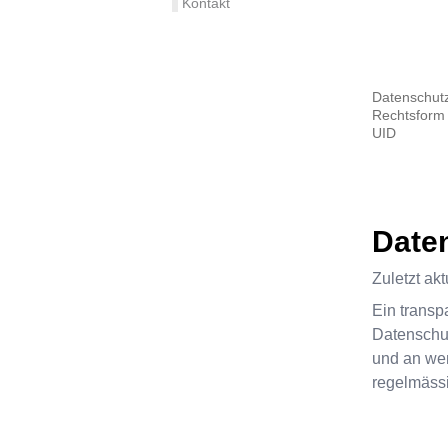
Kontakt
Datenschutz
Rechtsform
UID
Date
Zuletzt ak
Ein transp
Datenschut
und an wen
regelmässi